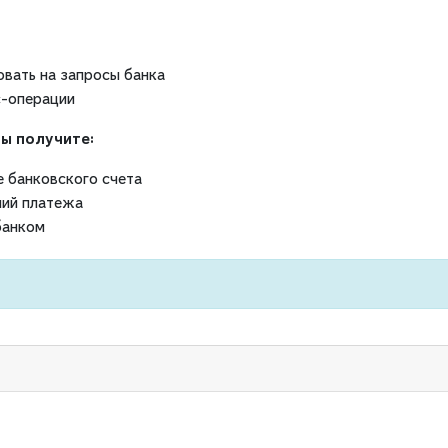
овать на запросы банка
с-операции
ы получите:
е банковского счета
ний платежа
банком