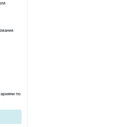
еля
ования
тариями по