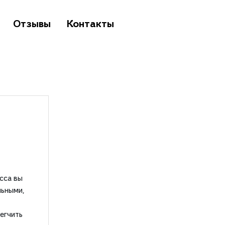
Отзывы
Контакты
сса вы
льными,
егчить