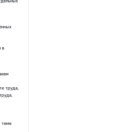
тдельных
енных
 в
нием
те труда,
труда,
 теме