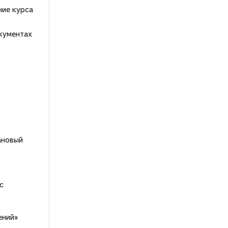
ние курса
кументах
ановый
с
ений»