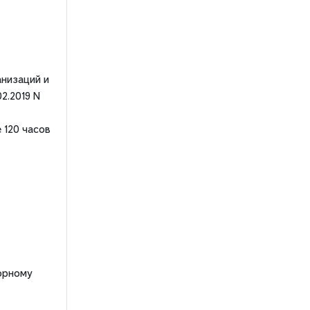
анизаций и
2.2019 N
 120 часов
орному