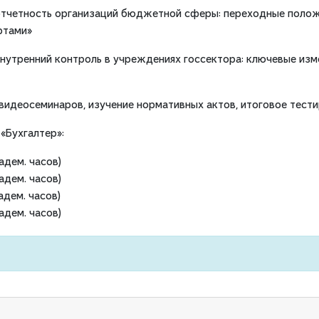
 отчетность организаций бюджетной сферы: переходные полож
ртами»
внутренний контроль в учреждениях госсектора: ключевые изм
 видеосеминаров, изучение нормативных актов, итоговое тест
«Бухгалтер»:
адем. часов)
адем. часов)
адем. часов)
адем. часов)