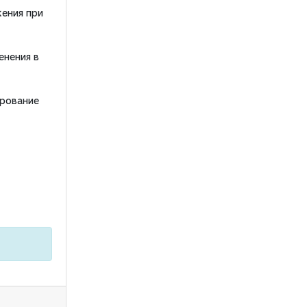
ения при
енения в
ирование