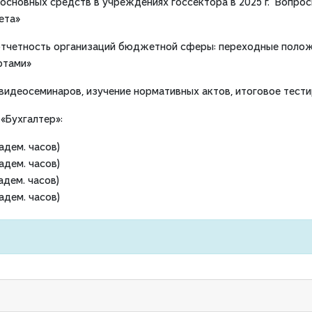
 основных средств в учреждениях госсектора в 2025 г. Вопро
ета»
 отчетность организаций бюджетной сферы: переходные полож
ртами»
 видеосеминаров, изучение нормативных актов, итоговое тест
«Бухгалтер»:
адем. часов)
адем. часов)
адем. часов)
адем. часов)