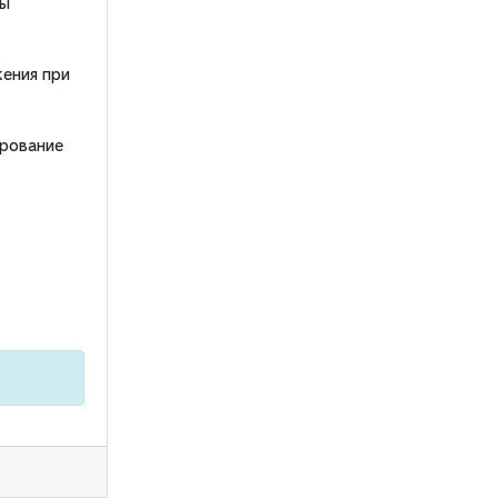
сы
ения при
ирование