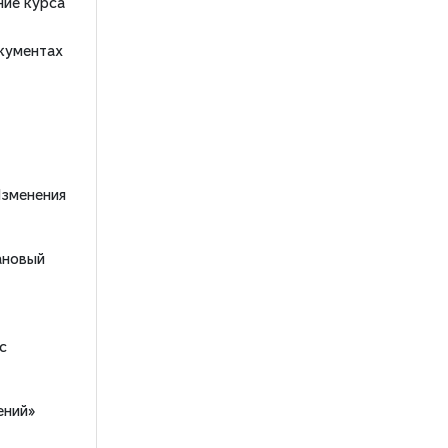
ние курса
кументах
Изменения
ановый
с
ений»