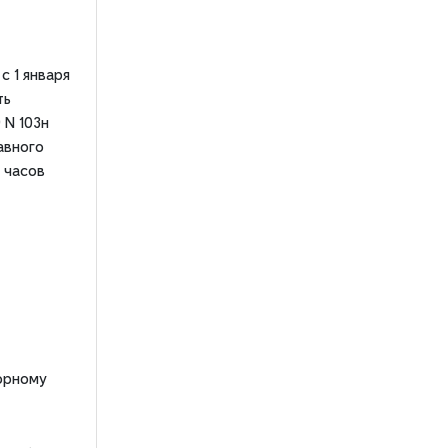
с 1 января
ть
 N 103н
авного
 часов
орному