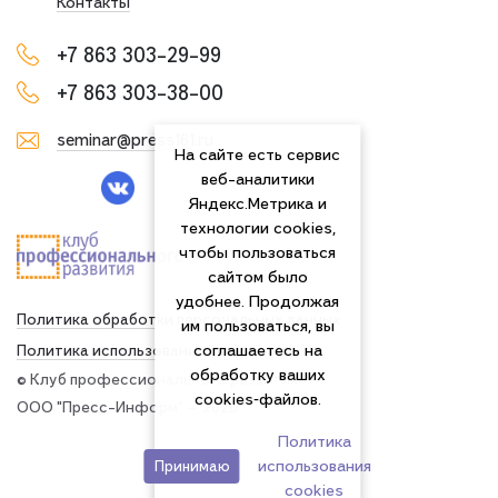
Контакты
+7 863 303-29-99
+7 863 303-38-00
seminar@press161.ru
На сайте есть сервис
веб-аналитики
Яндекс.Метрика и
технологии cookies,
чтобы пользоваться
сайтом было
удобнее. Продолжая
Политика обработки персональных данных
им пользоваться, вы
соглашаетесь на
Политика использования сookies
обработку ваших
© Клуб профессионального развития
cookies‑файлов.
ООО "Пресс-Информ" — 2026
Политика
использования
Принимаю
сookies